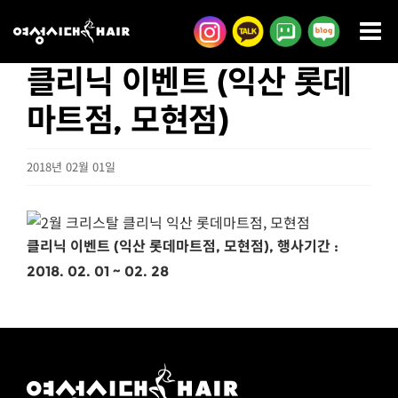
콘
텐
츠
클리닉 이벤트 (익산 롯데
로
마트점, 모현점)
건
너
2018년 02월 01일
뛰
기
클리닉 이벤트 (익산 롯데마트점, 모현점), 행사기간 :
2018. 02. 01 ~ 02. 28