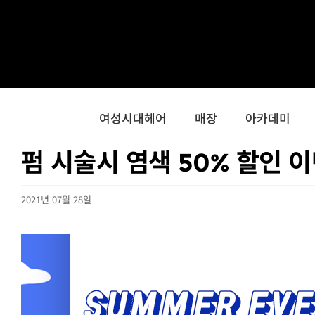
콘
텐
츠
로
건
너
여성시대헤어
매장
아카데미
뛰
펌 시술시 염색 50% 할인 이
기
2021년 07월 28일