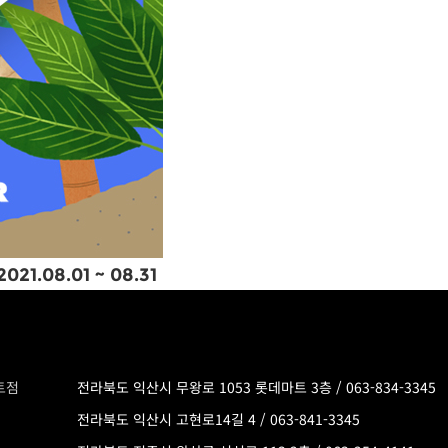
1.08.01 ~ 08.31
트점
전라북도 익산시 무왕로 1053 롯데마트 3층 /
063-834-3345
전라북도 익산시 고현로14길 4 /
063-841-3345