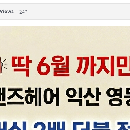
247
Views