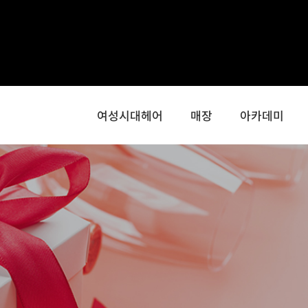
콘
텐
츠
로
건
너
여성시대헤어
매장
아카데미
뛰
기