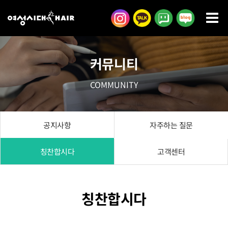
콘
텐
츠
로
커뮤니티
건
너
COMMUNITY
뛰
기
공지사항
자주하는 질문
칭찬합시다
고객센터
칭찬합시다