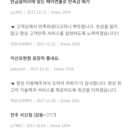
반곱슬머리에 맞는 헤어연출로 만족감 배가
yjch91
|
2017.12.13
|
Views 1479
고객님께서 만족하셨다고하니 뿌듯합니다. 초심을 잃지
않고 항상 고객만족 서비스를 실현하도록 노력하겠습니다!!
여성시대헤어
|
2017.12.15
|
Views 1036
익산모현점 굉장히 좋네요.
psback0
|
2017.10.31
|
Views 1318
항상 이용해주셔서 오히려 저희가 더 감사합니다. 항상 최
고의 기술력과 서비스를 제공하도록 최선을 다하겠습니다.
여성시대헤어
|
2017.11.08
|
Views 1081
전주 서신점 (감동~♡♡)
js7465
|
2017.10.03
|
Views 1434