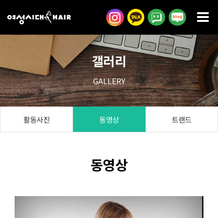
콘
텐
츠
로
갤러리
건
너
GALLERY
뛰
기
활동사진
동영상
트랜드
동영상