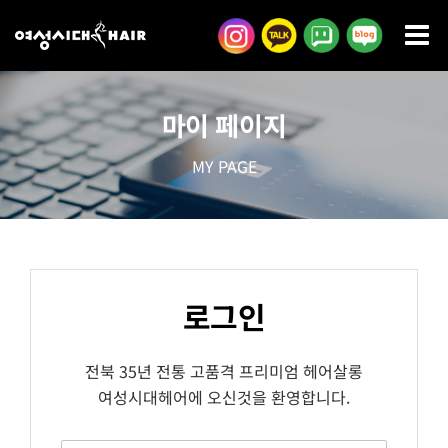
콘
텐
츠
로
마이 페이지
건
너
MY PAGE
뛰
기
로그인
전북 35년 전통 고품격 프리미엄 헤어살롱
여성시대헤어에 오신것을 환영합니다.