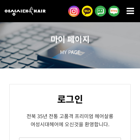
콘
텐
츠
로
마이 페이지
건
너
MY PAGE
뛰
기
로그인
전북 35년 전통 고품격 프리미엄 헤어살롱
여성시대헤어에 오신것을 환영합니다.