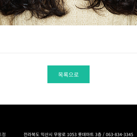
목록으로
트점
전라북도 익산시 무왕로 1053 롯데마트 3층 /
063-834-3345