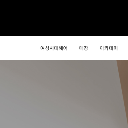
콘
텐
츠
로
건
너
여성시대헤어
매장
아카데미
뛰
기