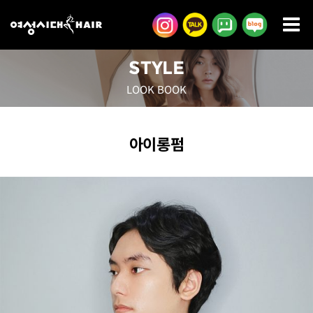
콘
텐
츠
STYLE
로
LOOK BOOK
건
너
뛰
아이롱펌
기