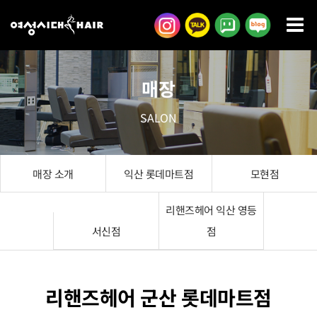
콘
텐
츠
로
매장
건
너
SALON
뛰
기
매장 소개
익산 롯데마트점
모현점
리핸즈헤어 익산 영등
서신점
점
리핸즈헤어 군산 롯데마트점