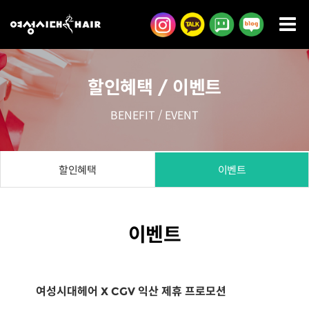
콘
텐
츠
로
할인혜택 / 이벤트
건
너
BENEFIT / EVENT
뛰
기
할인혜택
이벤트
이벤트
여성시대헤어 X CGV 익산 제휴 프로모션