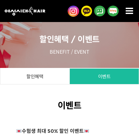
콘
텐
츠
로
할인혜택 / 이벤트
건
너
BENEFIT / EVENT
뛰
기
할인혜택
이벤트
이벤트
수험생 최대 50% 할인 이벤트