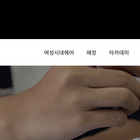
콘
텐
츠
로
건
너
여성시대헤어
매장
아카데미
뛰
기