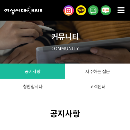
콘
텐
츠
로
커뮤니티
건
너
COMMUNITY
뛰
기
공지사항
자주하는 질문
칭찬합시다
고객센터
공지사항